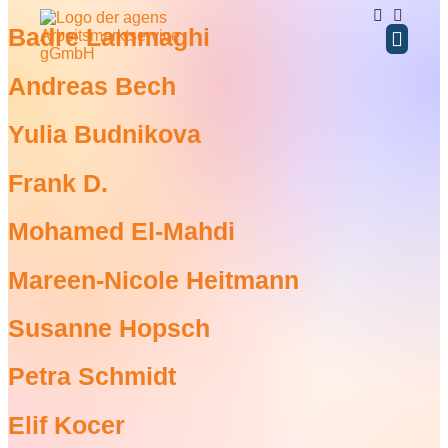
Inhalt
springen
Badre Lammaghi
Andreas Bech
BERATUNG / COA
WEITERE ANG
Yulia Budnikova
Frank D.
Mohamed El-Mahdi
Mareen-Nicole Heitmann
Susanne Hopsch
Petra Schmidt
Elif Kocer