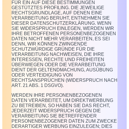
FÜR EIN AUF DIESE BESTIMMUNGEN
GESTÜTZTES PROFILING. DIE JEWEILIGE
RECHTSGRUNDLAGE, AUF DENEN EINE
VERARBEITUNG BERUHT, ENTNEHMEN SIE
DIESER DATENSCHUTZERKLÄRUNG. WENN
SIE WIDERSPRUCH EINLEGEN, WERDEN WIR
IHRE BETROFFENEN PERSONENBEZOGENEN
DATEN NICHT MEHR VERARBEITEN, ES SEI
DENN, WIR KÖNNEN ZWINGENDE
SCHUTZWÜRDIGE GRÜNDE FÜR DIE
VERARBEITUNG NACHWEISEN, DIE IHRE
INTERESSEN, RECHTE UND FREIHEITEN
ÜBERWIEGEN ODER DIE VERARBEITUNG
DIENT DER GELTENDMACHUNG, AUSÜBUNG
ODER VERTEIDIGUNG VON
RECHTSANSPRÜCHEN (WIDERSPRUCH NACH
ART. 21 ABS. 1 DSGVO).
WERDEN IHRE PERSONENBEZOGENEN
DATEN VERARBEITET, UM DIREKTWERBUNG
ZU BETREIBEN, SO HABEN SIE DAS RECHT,
JEDERZEIT WIDERSPRUCH GEGEN DIE
VERARBEITUNG SIE BETREFFENDER
PERSONENBEZOGENER DATEN ZUM ZWECKE
DERARTIGER WERBUNG EINZULEGEN; DIES