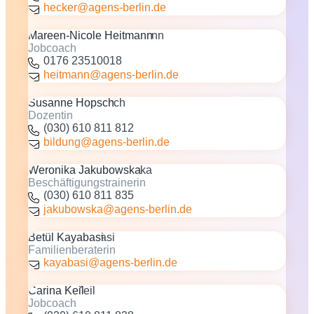
hecker@agens-berlin.de
Mareen-Nicole Heitmann
Jobcoach
0176 23510018
heitmann@agens-berlin.de
Susanne Hopsch
Dozentin
(030) 610 811 812
bildung@agens-berlin.de
Weronika Jakubowska
Beschäftigungstrainerin
(030) 610 811 835
jakubowska@agens-berlin.de
Betül Kayabasi
Familienberaterin
kayabasi@agens-berlin.de
Carina Keil
Jobcoach