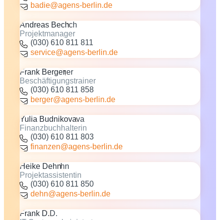
badie@agens-berlin.de
Andreas Bech
Projektmanager
(030) 610 811 811
service@agens-berlin.de
Frank Berger
Beschäftigungstrainer
(030) 610 811 858
berger@agens-berlin.de
Yulia Budnikova
Finanzbuchhalterin
(030) 610 811 803
finanzen@agens-berlin.de
Heike Dehn
Projektassistentin
(030) 610 811 850
dehn@agens-berlin.de
Frank D.