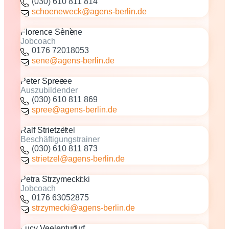
(030) 610 811 814
schoeneweck@agens-berlin.de
Florence Sène
Jobcoach
0176 72018053
sene@agens-berlin.de
Peter Spree
Auszubildender
(030) 610 811 869
spree@agens-berlin.de
Ralf Strietzel
Beschäftigungstrainer
(030) 610 811 873
strietzel@agens-berlin.de
Petra Strzymecki
Jobcoach
0176 63052875
strzymecki@agens-berlin.de
Lucy Veelenturf