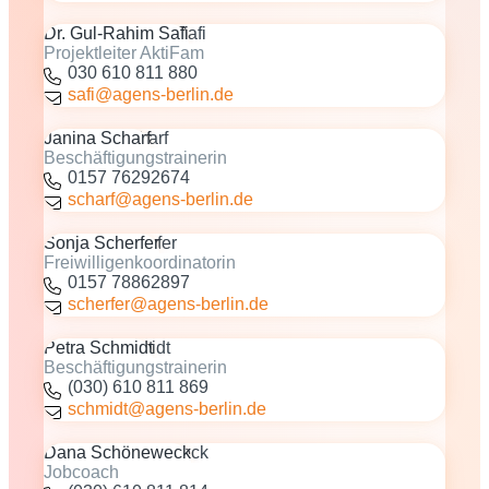
Dr. Gul-Rahim Safi
Projektleiter AktiFam
030 610 811 880
safi@agens-berlin.de
Janina Scharf
Beschäftigungstrainerin
0157 76292674
scharf@agens-berlin.de
Sonja Scherfer
Freiwilligenkoordinatorin
0157 78862897
scherfer@agens-berlin.de
Petra Schmidt
Beschäftigungstrainerin
(030) 610 811 869
schmidt@agens-berlin.de
Dana Schöneweck
Jobcoach