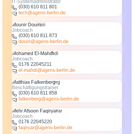
IT-Systemadministrator
(030) 610 811 801
tech@agens-berlin.de
Mounir Douiri
Jobcoach
(030) 610 811 873
douiri@agens-berlin.de
Mohamed El-Mahdi
Jobcoach
0176 22045211
el-mahdi@agens-berlin.de
Matthias Falkenberg
Beschäftigungstrainer
(030) 610 811 858
falkenberg@agens-berlin.de
Mehr Afsoon Faqiryar
Jobcoach
0176 22045220
faqiryar@agens-berlin.de