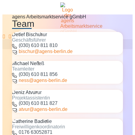
agens Arbeitsmarktservice gGmbH
Team
Detlef Bischur
Geschäftsführer
(030) 610 811 810
bischur@agens-berlin.de
Michael Neß
Teamleiter
(030) 610 811 856
ness@agens-berlin.de
Deniz Atvur
Projektassistentin
(030) 610 811 827
atvur@agens-berlin.de
Catherine Badie
Freiwilligenkoordinatorin
0176 63052871