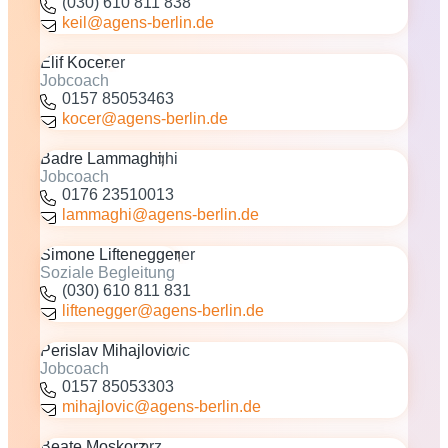
(030) 610 811 838
keil@agens-berlin.de
Elif Kocer
Jobcoach
0157 85053463
kocer@agens-berlin.de
Badre Lammaghi
Jobcoach
0176 23510013
lammaghi@agens-berlin.de
Simone Liftenegger
Soziale Begleitung
(030) 610 811 831
liftenegger@agens-berlin.de
Perislav Mihajlovic
Jobcoach
0157 85053303
mihajlovic@agens-berlin.de
Beate Moskorz