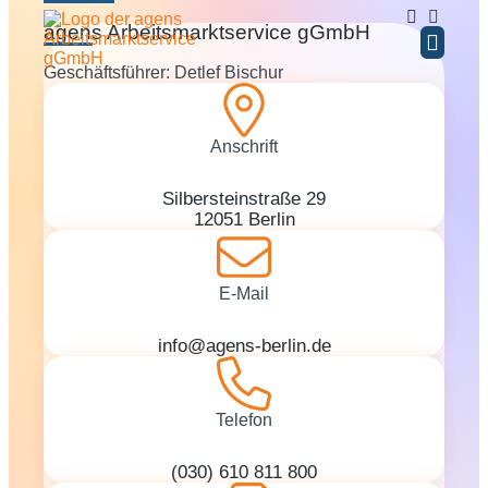
agens Arbeitsmarktservice gGmbH
Geschäftsführer: Detlef Bischur
BERATUNG / COA
WEITERE ANG
Anschrift
Silbersteinstraße 29
12051 Berlin
E-Mail
info@agens-berlin.de
Telefon
(030) 610 811 800