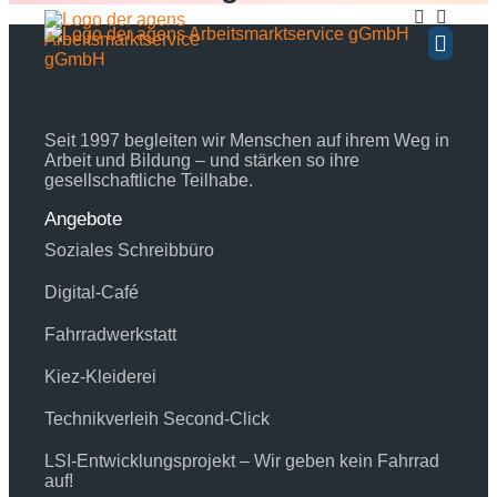
Inhalt
springen
BERATUNG / COA
WEITERE ANG
Seit 1997 begleiten wir Menschen auf ihrem Weg in
Arbeit und Bildung – und stärken so ihre
gesellschaftliche Teilhabe.
Angebote
Soziales Schreibbüro
Digital-Café
Fahrradwerkstatt
Kiez-Kleiderei
Technikverleih Second-Click
LSI-Entwicklungsprojekt – Wir geben kein Fahrrad
auf!