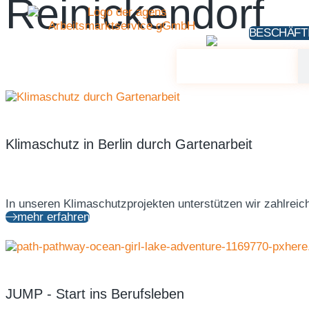
Reinickendorf
BESCHÄFT
Beschäftigung
Teilhabe am
Eingliederung von
Arbeitsmarkt
Langzeitarbeitslosen
(16i TaAM)
(EvL)
Klimaschutz in Berlin durch Gartenarbeit
In unseren Klimaschutzprojekten unterstützen wir zahlreiche
mehr erfahren
Arbeitsgelegenheiten
(AGH)
JUMP - Start ins Berufsleben