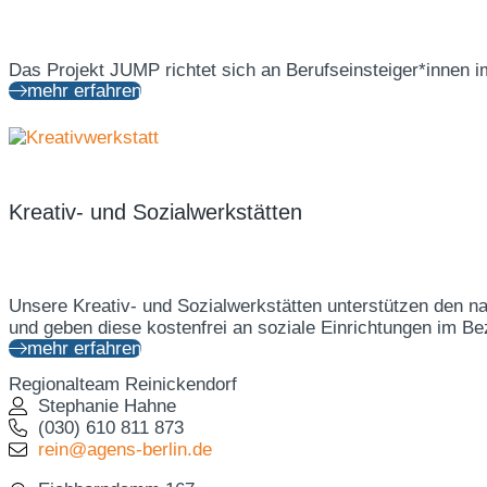
Das Projekt JUMP richtet sich an Berufseinsteiger*innen im
mehr erfahren
Arbeitsgelegenheiten
Teilhabe am
(AGH)
Arbeitsmarkt
(16i TaAM)
Kreativ- und Sozialwerkstätten
Unsere Kreativ- und Sozialwerkstätten unterstützen den n
und geben diese kostenfrei an soziale Einrichtungen im Bez
mehr erfahren
Regionalteam Reinickendorf
Stephanie Hahne
(030) 610 811 873
rein@agens-berlin.de