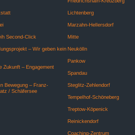
Friedrichshain-Kreuzberg
statt
Lichtenberg
ei
Marzahn-Hellersdorf
eih Second-Click
Mitte
lungsprojekt – Wir geben kein
Neukölln
Pankow
ie Zukunft – Engagement
Spandau
in Bewegung – Franz-
Steglitz-Zehlendorf
tz / Schäfersee
Tempelhof-Schöneberg
Treptow-Köpenick
Reinickendorf
Coaching-Zentrum