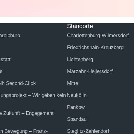
Standorte
hreibbüro
Charlottenburg-Wilmersdorf
Friedrichshain-Kreuzberg
statt
Lichtenberg
ei
Marzahn-Hellersdorf
eih Second-Click
Mitte
lungsprojekt – Wir geben kein
Neukölln
Pankow
ie Zukunft – Engagement
Spandau
in Bewegung – Franz-
Steglitz-Zehlendorf