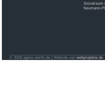
Sozialraum 
Neumann-Pla
© 2026 agens-berlin.de | Website von
webprojekte.de