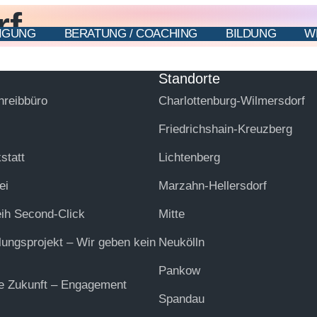
rf
IGUNG
BERATUNG / COACHING
BILDUNG
W
Standorte
hreibbüro
Charlottenburg-Wilmersdorf
Friedrichshain-Kreuzberg
statt
Lichtenberg
ei
Marzahn-Hellersdorf
eih Second-Click
Mitte
lungsprojekt – Wir geben kein
Neukölln
Pankow
ie Zukunft – Engagement
Spandau