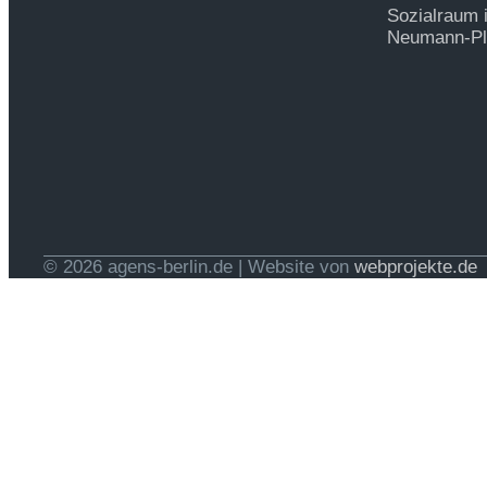
Sozialraum 
Neumann-Pla
© 2026 agens-berlin.de | Website von
webprojekte.de