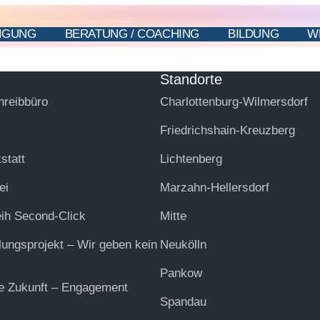
IGUNG
BERATUNG / COACHING
BILDUNG
W
Standorte
hreibbüro
Charlottenburg-Wilmersdorf
Friedrichshain-Kreuzberg
statt
Lichtenberg
ei
Marzahn-Hellersdorf
eih Second-Click
Mitte
lungsprojekt – Wir geben kein
Neukölln
Pankow
ie Zukunft – Engagement
Spandau