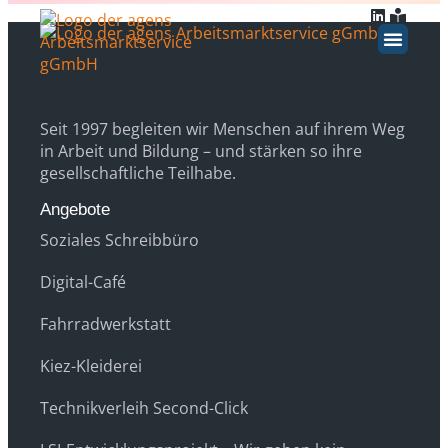
Inhalt
springen
BERATUNG / COAC
WEITERE ANGE
Seit 1997 begleiten wir Menschen auf ihrem Weg
in Arbeit und Bildung – und stärken so ihre
gesellschaftliche Teilhabe.
Angebote
Soziales Schreibbüro
Digital-Café
Fahrradwerkstatt
Kiez-Kleiderei
Technikverleih Second-Click