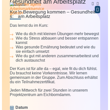
Gesundheit am Arbeitsplatz
Kur
In Bewegung kommen – Gesundheit
s:
am Arbeitsplatz
BERATUNG / COA
WEITERE ANG
Das lernst du im Kurs:
Wie du dich mit kleinen Übungen mehr bewegst
Wie du Stress abbauen und besser entspannen
kannst
Was gesunde Ernährung bedeutet und wie du
sie einfach umsetzt
Wie du gut mit anderen zusammenarbeitest und
dich austauschst
Der Kurs ist für alle da – egal, wie fit du dich fühlst.
Du brauchst keine Vorkenntnisse. Wir lernen
gemeinsam in der Gruppe. Zum Abschluss erhältst
du ein Teilnahmezertifikat.
Jeden Mittwoch für zwei Stunden in unserem
Projektzentrum am Eichborndamm.
Datum